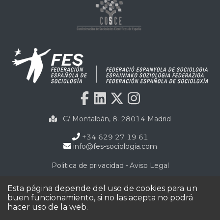
C/ Montalbán, 8. 28014 Madrid
+34 629 27 19 61
info@fes-sociologia.com
-
Politica de privacidad
Aviso Legal
©2020 Todos los derechos reservados por FES.
Esta página depende del uso de cookies para un
buen funcionamiento, si no las acepta no podrá
hacer uso de la web.