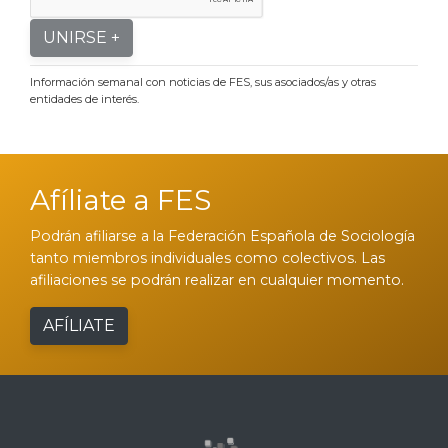
UNIRSE +
Información semanal con noticias de FES, sus asociados/as y otras
entidades de interés.
Afíliate a FES
Podrán afiliarse a la Federación Española de Sociología
tanto miembros individuales como colectivos. Las
afiliaciones se podrán realizar en cualquier momento.
AFÍLIATE