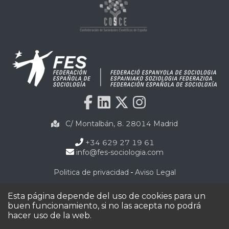
C/ Montalbán, 8. 28014 Madrid
+34 629 27 19 61
info@fes-sociologia.com
-
Politica de privacidad
Aviso Legal
©2020 Todos los derechos reservados por FES.
Esta página depende del uso de cookies para un
buen funcionamiento, si no las acepta no podrá
hacer uso de la web.