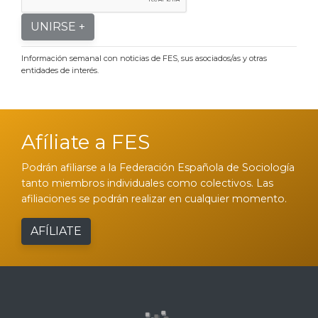
UNIRSE +
Información semanal con noticias de FES, sus asociados/as y otras
entidades de interés.
Afíliate a FES
Podrán afiliarse a la Federación Española de Sociología
tanto miembros individuales como colectivos. Las
afiliaciones se podrán realizar en cualquier momento.
AFÍLIATE